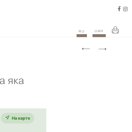
UAH
RU
а яка
На карте