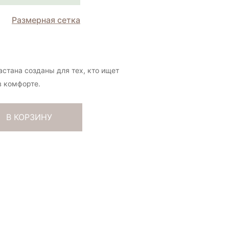
Размерная сетка
астана созданы для тех, кто ищет
в комфорте.
В КОРЗИНУ
2% эластана
симум тепла
войная нить
ух яка, 2%
лотным и
храняя при
пуха яка, мы
астичность
 сохранить