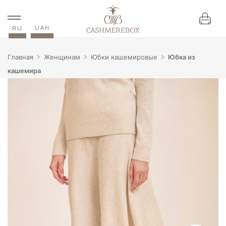
UAH
RU
Главная
Женщинам
Юбки кашемировые
Юбка из
кашемира