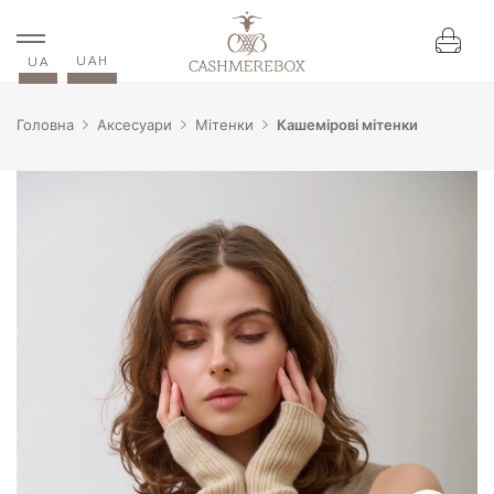
UAH
UA
Головна
Аксесуари
Мітенки
Кашемірові мітенки