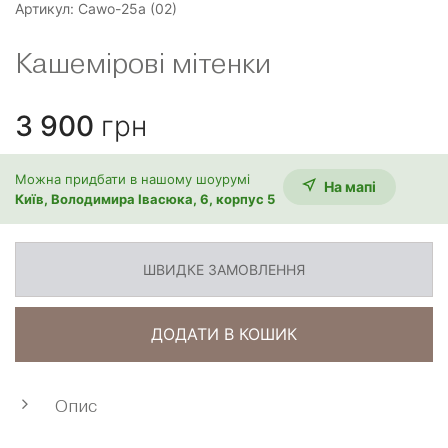
Артикул:
Cawo-25а (02)
Кашемірові мітенки
3 900
грн
Можна придбати в нашому шоурумі
На мапi
Київ, Володимира Івасюка, 6, корпус 5
ШВИДКЕ ЗАМОВЛЕННЯ
ДОДАТИ В КОШИК
Опис
Ці подовжені мітенки зі 100% кашеміру — про