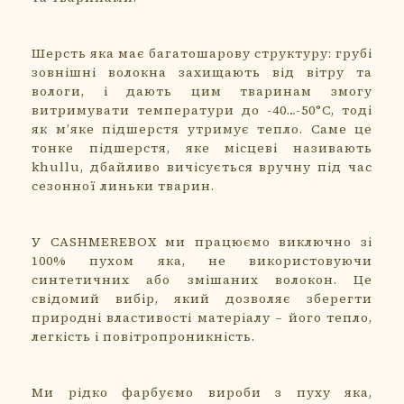
Шерсть яка має багатошарову структуру: грубі
зовнішні волокна захищають від вітру та
вологи, і дають цим тваринам змогу
витримувати температури до -40…-50°C, тоді
як м’яке підшерстя утримує тепло. Саме це
тонке підшерстя, яке місцеві називають
khullu, дбайливо вичісується вручну під час
сезонної линьки тварин.
У CASHMEREBOX ми працюємо виключно зі
100% пухом яка, не використовуючи
синтетичних або змішаних волокон. Це
свідомий вибір, який дозволяє зберегти
природні властивості матеріалу – його тепло,
легкість і повітропроникність.
Ми рідко фарбуємо вироби з пуху яка,