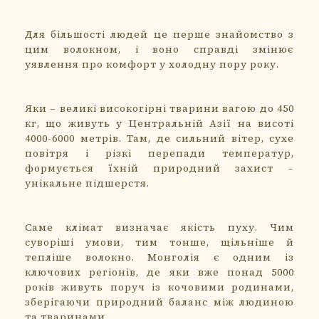
Для більшості людей це перше знайомство з
цим волокном, і воно справді змінює
уявлення про комфорт у холодну пору року.
Яки – великі високогірні тварини вагою до 450
кг, що живуть у Центральній Азії на висоті
4000-6000 метрів. Там, де сильний вітер, сухе
повітря і різкі перепади температур,
формується їхній природний захист –
унікальне підшерстя.
Саме клімат визначає якість пуху. Чим
суворіші умови, тим тонше, щільніше й
тепліше волокно. Монголія є одним із
ключових регіонів, де яки вже понад 5000
років живуть поруч із кочовими родинами,
зберігаючи природний баланс між людиною
та тваринами.