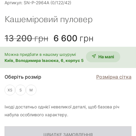
Артикул:
SN-P-2964A (0/122/42)
Кашеміровий пуловер
13 200
грн
6 600
грн
Можна придбати в нашому шоурумі
На мапi
Київ, Володимира Івасюка, 6, корпус 5
Оберіть розмір
Розмірна сітка
XS
S
M
Іноді достатньо однієї невеликої деталі, щоб базова річ
набула особливого характеру.
ШВИДКЕ ЗАМОВЛЕННЯ