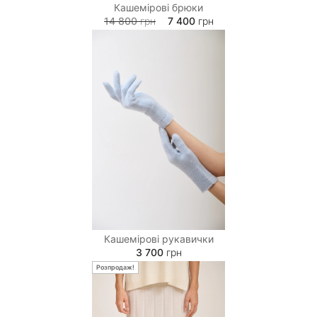
Кашемірові брюки
14 800
грн
7 400
грн
Кашемірові рукавички
3 700
грн
Розпродаж!