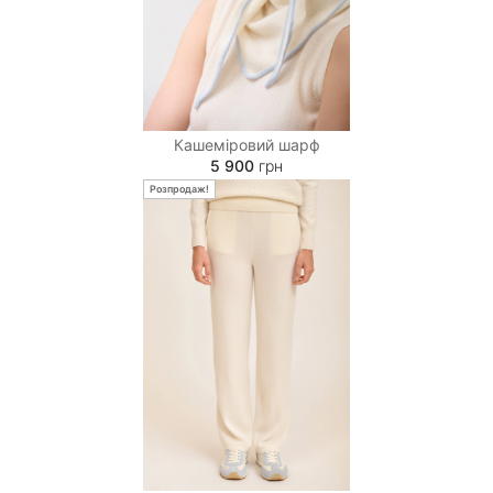
діаметром 13–14 мікрон і довжиною від 35 мм. Це
дозволяє створювати вироби, які лишаються
м’якими і шовковистими на дотик, мають низьку
схильність до пілінгу та зберігають форму й
естетичний вигляд протягом тривалого часу.
Кашеміровий шарф
5 900
грн
Розпродаж!