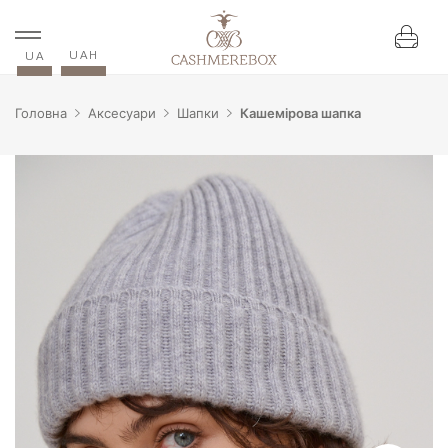
UAH
UA
Головна
Аксесуари
Шапки
Кашемірова шапка