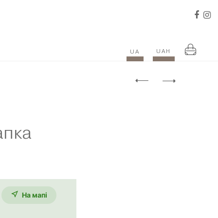
UAH
UA
апка
На мапi