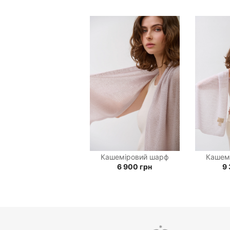
Кашеміровий шарф
Кашем
6 900
грн
9