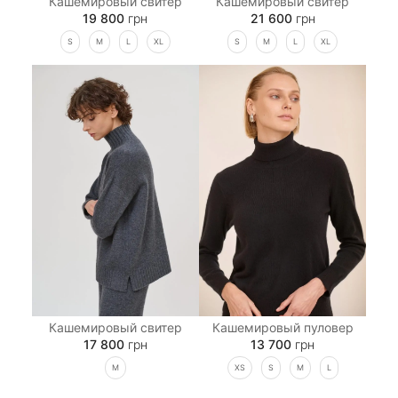
Кашемировый свитер
Кашемировый свитер
19 800
грн
21 600
грн
S
M
L
XL
S
M
L
XL
Кашемировый свитер
Кашемировый пуловер
17 800
грн
13 700
грн
M
XS
S
M
L