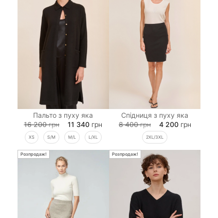
Пальто з пуху яка
Спідниця з пуху яка
16 200
грн
11 340
грн
8 400
грн
4 200
грн
XS
S/M
M/L
L/XL
2XL/3XL
Розпродаж!
Розпродаж!