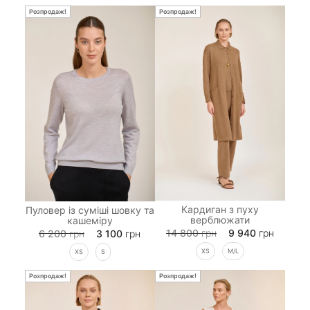
Розпродаж!
Розпродаж!
Кардиган з пуху
Пуловер із суміші шовку та
верблюжати
кашеміру
14 800
грн
9 940
грн
6 200
грн
3 100
грн
XS
M/L
XS
S
Розпродаж!
Розпродаж!