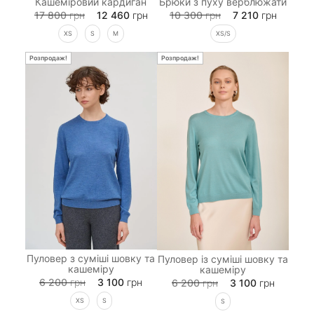
Кашеміровий кардиган
Брюки з пуху верблюжати
17 800
грн
12 460
грн
10 300
грн
7 210
грн
XS
S
M
XS/S
Розпродаж!
Розпродаж!
Пуловер з суміші шовку та
Пуловер із суміші шовку та
кашеміру
кашеміру
6 200
грн
3 100
грн
6 200
грн
3 100
грн
XS
S
S